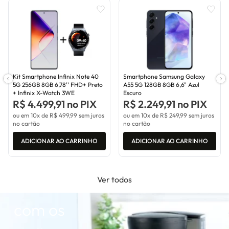
Kit Smartphone Infinix Note 40
Smartphone Samsung Galaxy
CAFETEIRAS
5G 256GB 8GB 6,78'' FHD+ Preto
A55 5G 128GB 8GB 6,6" Azul
+ Infinix X-Watch 3WE
Escuro
R$ 4.499,91 no PIX
R$ 2.249,91 no PIX
Confira a
ou em 10x de
R$ 499,99
sem juros
ou em 10x de
R$ 249,99
sem juros
no cartão
no cartão
nossa
ADICIONAR AO CARRINHO
ADICIONAR AO CARRINHO
seleção de
Ver todos
cafeteiras
com os