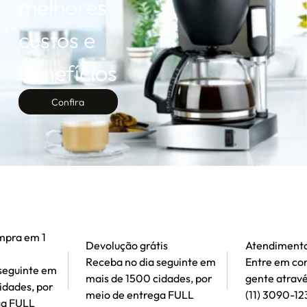
melhores
custos e
benefícios
Confira
mpra em 1
Devolução grátis
Atendiment
Receba no dia seguinte em
Entre em co
seguinte em
mais de 1500 cidades, por
gente atrav
idades, por
meio de entrega FULL
(11) 3090-12
ga FULL