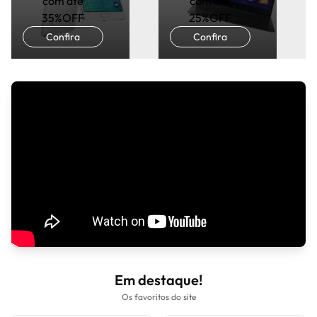
com até
com até
35%OFF
25%OFF
Confira
Confira
Em destaque!
Os favoritos do site