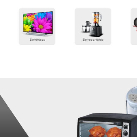
Eletrônicos
Eletroportáteis