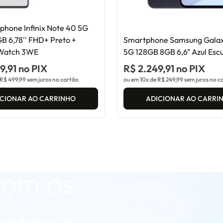
phone Infinix Note 40 5G
 6,78'' FHD+ Preto +
Smartphone Samsung Gala
AS
-Watch 3WE
5G 128GB 8GB 6,6" Azul Esc
9,91 no PIX
R$ 2.249,91 no PIX
R$ 499,99
sem juros no cartão
ou em 10x de
R$ 249,99
sem juros no c
ossa
ICIONAR AO CARRINHO
ADICIONAR AO CARRI
com os