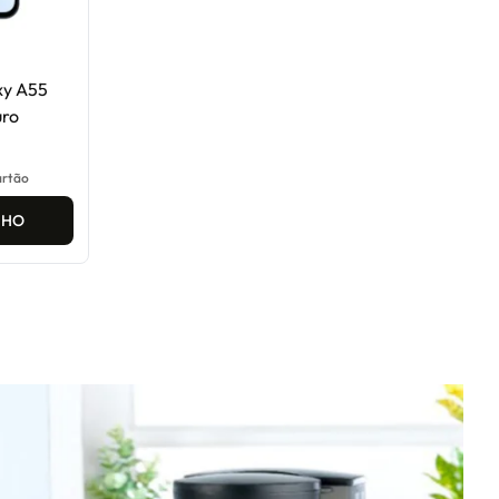
xy A55
uro
artão
NHO