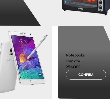
Notebooks
com até
25%OFF
CONFIRA