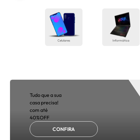
Celulares
Informática
Tudo que a sua
casa precisa!
com até
40%OFF
CONFIRA