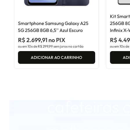
Kit Smart
Smartphone Samsung Galaxy A25
256GB 8GB
CAFETEIR
5G 256GB 8GB 6,5'' Azul Escuro
Infinix X
R$ 2.699,91 no PIX
R$ 4.49
ou em 10x de
R$ 299,99
sem juros no cartão
ou em 10x de
Confira a n
ADICIONAR AO CARRINHO
AD
seleção de
cafeteiras 