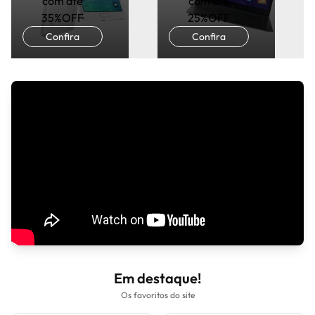
com até
com até
35%OFF
25%OFF
Confira
Confira
Em destaque!
Os favoritos do site