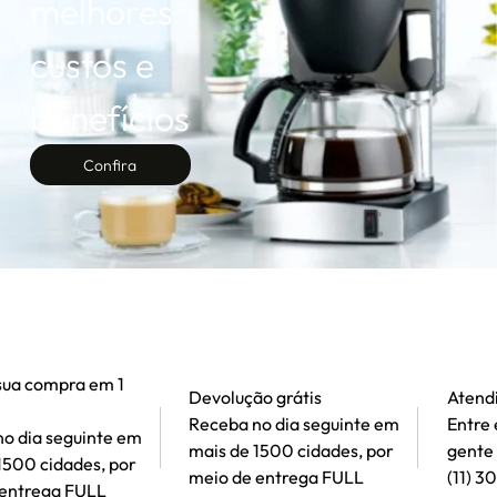
melhores
custos e
benefícios
Confira
mpra em 1
Devolução grátis
Atendiment
Receba no dia seguinte em
Entre em co
seguinte em
mais de 1500 cidades, por
gente atrav
idades, por
meio de entrega FULL
(11) 3090-12
ga FULL