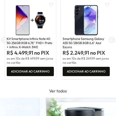
Kit Smartphone Infinix Note 40
Smartphone Samsung Galaxy
CAFETEIRAS
5G 256GB 8GB 6,78'' FHD+ Preto
A55 5G 128GB 8GB 6,6" Azul
+ Infinix X-Watch 3WE
Escuro
R$ 4.499,91 no PIX
R$ 2.249,91 no PIX
Confira a
ou em 10x de
R$ 499,99
sem juros
ou em 10x de
R$ 249,99
sem juros
no cartão
no cartão
nossa
ADICIONAR AO CARRINHO
ADICIONAR AO CARRINHO
seleção de
Ver todos
cafeteiras
com os